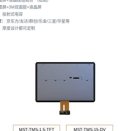
摸屏+3M双面胶+液晶屏
：
投射式电容
牌：
京东方/友达/群创/乐金/三星/华星等
：
厚度设计都可定制
MST-TMS-1.5-TFT
MST-TMS-15-DV