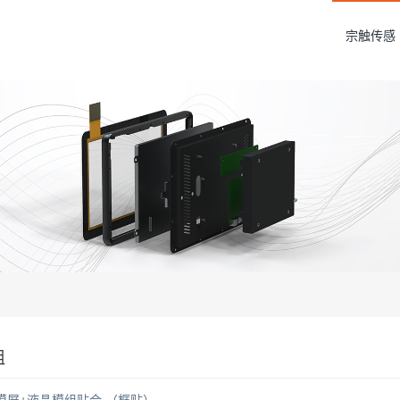
宗触传感
组
摸屏+液晶模组贴合 （框贴）